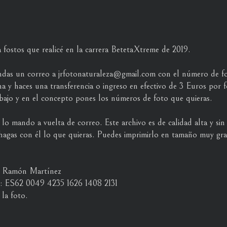
 fostos que realicé en la carrera BetetaXtreme de 2019.
ndas un correo a jrfotonaturaleza@gmail.com con el número de f
ha y haces una transferencia o ingreso en efectivo de 3 Euros por f
ajo y en el concepto pones los números de foto que quieras.
 lo mando a vuelta de correo. Este archivo es de calidad alta y si
hagas con él lo que quieras. Puedes imprimirlo en tamaño muy gr
sé Ramón Martínez
r: ES62 0049 4235 1626 1408 2131
la foto.