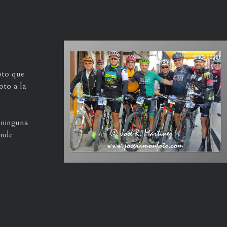
oto que
oto a la
n ninguna
ande